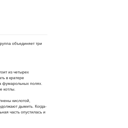
Группа объединяет три
тоит из четырех
ть в кратере
на фумарольных полях.
е котлы.
лнены кислотой,
одолжают дымить. Когда-
ьная часть опустилась и