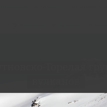
Поиск по турам
Обсудить тур
Сейчас на Камчатке
15:15
Многодневные
Однодневные
Зимний
тновско-Горелая гр
вулканов