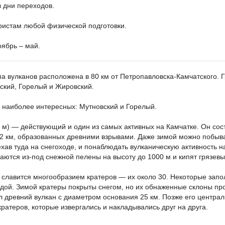
в дни переходов
ристам любой физической подготовки
оябрь – май
а вулканов расположена в 80 км от Петропавловска-Камчатского. 
ский, Горелый и Жировский.
а наиболее интересных: Мутновский и Горелый.
 м) — действующий и один из самых активных на Камчатке. Он сос
 2 км, образованных древними взрывами. Даже зимой можно побыва
ехав туда на снегоходе, и понаблюдать вулканическую активность 
аются из-под снежной пелены на высоту до 1000 м и кипят грязевы
 славится многообразием кратеров — их около 30. Некоторые запо
дой. Зимой кратеры покрыты снегом, но их обнаженные склоны пр
л древний вулкан с диаметром основания 25 км. Позже его централ
кратеров, которые извергались и накладывались друг на друга.