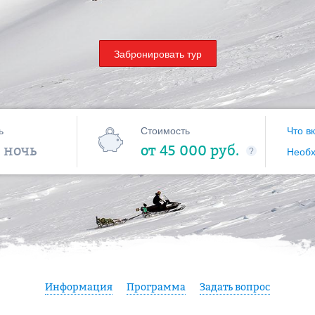
Забронировать тур
ь
Стоимость
Что в
1 ночь
от 45 000 руб.
?
Необ
Информация
Программа
Задать вопрос