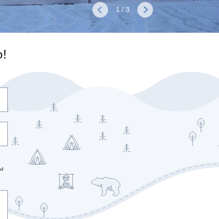
1 / 3
р!
ы