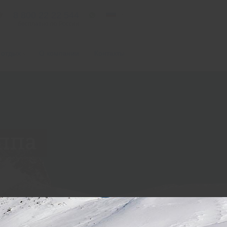
8 800 22 22 544
бесплатно по России
 отдых
О компании
Контакты
уппа