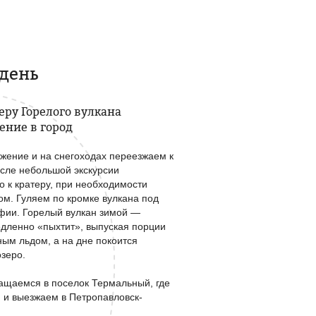
 день
еру Горелого вулкана
ение в город
жение и на снегоходах переезжаем к
сле небольшой экскурсии
 к кратеру, при необходимости
м. Гуляем по кромке вулкана под
фии. Горелый вулкан зимой —
едленно «пыхтит», выпуская порции
ным льдом, а на дне покоится
зеро.
ащаемся в поселок Термальный, где
 и выезжаем в Петропавловск-