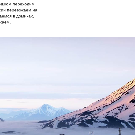
пешком переходим
сии переезжаем на
аемся в домиках,
хаем.