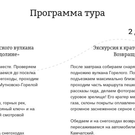
Программа тура
2
ского вулкана
Экскурсия к крат
долине»
Возвращ
 месте. Проверяем
После завтрака собираем снаря
аемся до поселка
подножию вулкана Горелого. По
негоходы, проходим
подъезжаем максимально близко
 Мутновско-Горелой
проходим часть маршрута пешко
рассказы гида, делаем фотогра
суровое зрелище! Его кратер м
 горных рек,
газа, склоны покрыты оплавлен
ряный ключ» и на
огромное заснеженное серное о
й смотровой
Обедаем и на снегоходах возвр
пересаживаемся на автомобили
а снегоходах
Камчатский.